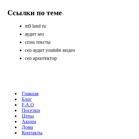
Ссылки по теме
m9 land ru
аудит seo
cross тексты
сео аудит youtube видео
сео архитектор
Главная
Блог
F.A.Q
Поселки
Цены
Акции
Дома
Контакты