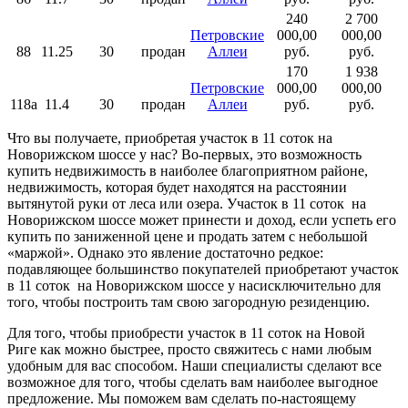
240
2 700
Петровские
000,00
000,00
88
11.25
30
продан
Аллеи
руб.
руб.
170
1 938
Петровские
000,00
000,00
118a
11.4
30
продан
Аллеи
руб.
руб.
Что вы получаете, приобретая участок в 11 соток на
Новорижском шоссе у нас? Во-первых, это возможность
купить недвижимость в наиболее благоприятном районе,
недвижимость, которая будет находятся на расстоянии
вытянутой руки от леса или озера. Участок в 11 соток на
Новорижском шоссе может принести и доход, если успеть его
купить по заниженной цене и продать затем с небольшой
«маржой». Однако это явление достаточно редкое:
подавляющее большинство покупателей приобретают участок
в 11 соток на Новорижском шоссе у насисключительно для
того, чтобы построить там свою загородную резиденцию.
Для того, чтобы приобрести участок в 11 соток на Новой
Риге как можно быстрее, просто свяжитесь с нами любым
удобным для вас способом. Наши специалисты сделают все
возможное для того, чтобы сделать вам наиболее выгодное
предложение. Мы поможем вам сделать по-настоящему