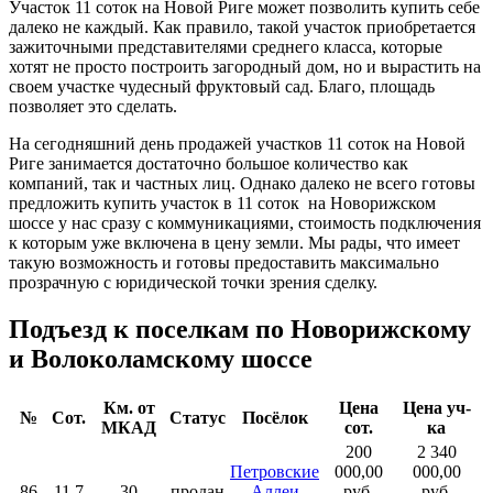
Участок 11 соток на Новой Риге может позволить купить себе
далеко не каждый. Как правило, такой участок приобретается
зажиточными представителями среднего класса, которые
хотят не просто построить загородный дом, но и вырастить на
своем участке чудесный фруктовый сад. Благо, площадь
позволяет это сделать.
На сегодняшний день продажей участков 11 соток на Новой
Риге занимается достаточно большое количество как
компаний, так и частных лиц. Однако далеко не всего готовы
предложить купить участок в 11 соток на Новорижском
шоссе у нас сразу с коммуникациями, стоимость подключения
к которым уже включена в цену земли. Мы рады, что имеет
такую возможность и готовы предоставить максимально
прозрачную с юридической точки зрения сделку.
Подъезд к поселкам по Новорижскому
и Волоколамскому шоссе
Км. от
Цена
Цена уч-
№
Сот.
Статус
Посёлок
МКАД
сот.
ка
200
2 340
Петровские
000,00
000,00
86
11.7
30
продан
Аллеи
руб.
руб.