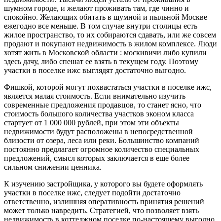
шумном городе, и желают проживать там, где чинно и
спокойно. Желающих обитать в шумной и пыльной Москве
ежегодно все меньше. В том случае внутри столицы есть
жилое пространство, то их собираются сдавать, или же совсем
продают и покупают недвижимость в жилом комплексе. Люди
хотят жить в Московской области : москивичи либо купили
здесь дачу, либо спешат ее взять в текущем году. Поэтому
участки в поселке ижс выглядят достаточно выгодно.
Фишкой, которой могут похвастаться участки в поселке ижс,
является малая стоимость. Если внимательно изучить
современные предложения продавцов, то станет ясно, что
стоимость большого количества участков эконом класса
стартует от 1 000 000 рублей, при этом эти объекты
недвижимости будут расположены в непосредственной
близости от озера, леса или реки. Большинство компаний
постоянно предлагает огромное количество специальных
предложений, смысл которых заключается в еще более
сильном снижении ценника.
К изучению застройщика, у которого вы будете оформлять
участки в поселке ижс, следует подойти достаточно
ответственно, излишняя оперативность принятия решений
может только навредить. Стратегией, что позволяет взять
недвижимость в коттеджном поселке по-настоящему выгодно,