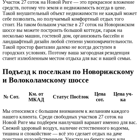
Участок 27 соток на Новой Риге — это прекрасное вложение
средств, потому что земля и недвижимость всегда в цене.
Такой внушительный объект недвижимости не каждый может
себе позволить, но получаемый комфортный отдых того
стоит. На таком большом участке в 27 соток на Новорижском
шоссе вы можете построить большой коттедж, гараж на
несколько машин, гостевой дом, организовать бассейн и
ландшафтный дизайн любой степени умопомрачительности.
Такой простор фантазии далеко не всегда доступен в
городских условиях. Поэтому ваша загородная резиденция
станет излюбленным местом отдыха для вас и вашей семьи.
Подъезд к поселкам по Новорижскому
и Волоколамскому шоссе
Км. от
Цена
Цена уч-
№
Сот.
Статус
Посёлок
МКАД
сот.
ка
Мы относимся с большим вниманием к желаниям каждого
нашего клиента. Среди свободных участков 27 соток на
Новой Риге мы подберем наилучший вариант именно для вас.
Свежий здоровый воздух, наличие естественного водоема,
тишина и спокойствие — всё это сделает отдых на даче
поистине чудодейственным. Участки на берегу реки или