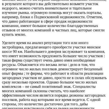
в результате которого вы действительно возьмете участок
недорого, можно считать внимательное и тщательное
изучение рынка. огромную помощь могут оказать порталы,
например, блоки о Подмосковной недвижимости. Отметим,
что давно работающие в сфере продаж недвижимости
компании, имеют большое количество благодарственных
отзывов от многих компаний и частных лиц, которые смогли
купить землю.
Уделите время на анализ репутации того или иного
застройщика, предлагающего приобрести участки минское
шоссе 90 км. Наибольшего доверия заслуживает та компания,
что имеет возможность предложить большее число участков :
такая фирма существует очень давно имея необходимые
ресурсы. Объясняется это весьма легко : дело в том, что
огромное число жилых поселков демонстрирует бесценный
опыт фирмы ; те фирмы, что работают в области реализации
загородных участков не давно, просто не в силах обслуживать
сразу несколько проектов. Однако большое число жилых
комплексов – не самый позитивный знак. Специалисты
многих компаний склонны считать, что наиболее
эффективным числом является порядка дюжины заггородных
поселков, работа над которыми все время ведется. С одной
стороны, это количество достаточно для того, дабы
организация чувствовала себя на рынке недвижимости