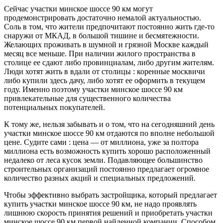
Сейчас участки минское шоссе 90 км могут
продемонстрировать достаточно немалой актуальностью.
Соль в том, что жители предпочитают постоянно жить где-то
снаружи от МКАД, в большой тишине и бесмятежности.
Желающих проживать в шумной и грязной Москве каждый
месяц все меньше. При наличии жилого пространства в
столице ее сдают либо провинциалам, либо другим жителям.
Люди хотят жить в вдали от столицы : коренные москвичи
либо купили здесь дачу, либо хотят ее оформить в текущем
году. Именно поэтому участки минское шоссе 90 км
привлекательные для существенного количества
потенциальных покупателей.
К тому же, нельзя забывать и о том, что на сегодняшний день
участки минское шоссе 90 км отдаются по вполне небольшой
цене. Судите сами : цена — от миллиона, уже за полтора
миллиона есть возможность купить хорошо расположенный
недалеко от леса кусок земли. Подавляющее большинство
строительных организаций постоянно предлагает огромное
количество разных акций и специальных предложений.
Чтобы эффективно выбрать застройщика, который предлагает
купить участки минское шоссе 90 км, не надо проявлять
лишнюю скорость принятия решений и приобретать участки
минское шоссе 90 км первой найденной компании. Способом,