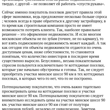
твердо, с другой – не позволяет ей работать «спустя рукава».
Сейчас именно покупатель поселков диктует правила этой
сфере экономики, ведь предложение несколько больше спроса
; человек всегда в праве обратиться к другому застройщику, в
то время как строительная компания просто не имеет
возможности потерять клиента. Так, наиболее правильное
решение – это оформление недвижимости. И если многим
московские объекты не по зубам (точнее, не по карману), то
вот взять подмосковную недвижимость может каждый. А так
как сегодня эти объекты недвижимости отдаются по очень
доступным ценам, ниже себестоимости, то становится
понятным, что количество инвесторов в последнее время
существенно выросло. Безусловно,, весьма показательным
спросом пользуются исключительно те коттеджные поселки,
которые уже начально обустроены и готовы. Так, не следует
приобретать участки минское шоссе 90 км в тех коттеджных
поселках, в которых чего-то нет, что-то не построено.
Потенциальному покупателю, что очень важно тщательно
просматривать цены на коттеджные поселки и участки
минское шоссе 90 км. Потенциальному покупателю следует
внимательно исследовать цены на участки минское шоссе 90
км. участки минское шоссе 90 км стоят от полутора
миллионов рублей, недалеко от цивилизации. Заметим,