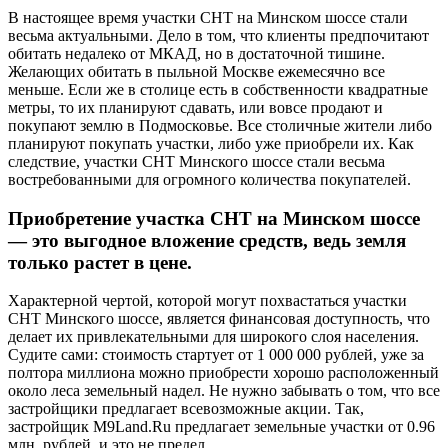
В настоящее время участки СНТ на Минском шоссе стали
весьма актуальными. Дело в том, что клиенты предпочитают
обитать недалеко от МКАД, но в достаточной тишине.
Желающих обитать в пыльной Москве ежемесячно все
меньше. Если же в столице есть в собственности квадратные
метры, то их планируют сдавать, или вовсе продают и
покупают землю в Подмосковье. Все столичные жители либо
планируют покупать участки, либо уже приобрели их. Как
следствие, участки СНТ Минского шоссе стали весьма
востребованными для огромного количества покупателей.
Приобретение участка СНТ на Минском шоссе
— это выгодное вложение средств, ведь земля
только растет в цене.
Характерной чертой, которой могут похвастаться участки
СНТ Минского шоссе, является финансовая доступность, что
делает их привлекательными для широкого слоя населения.
Судите сами: стоимость стартует от 1 000 000 рублей, уже за
полтора миллиона можно приобрести хорошо расположенный
около леса земельный надел. Не нужно забывать о том, что все
застройщики предлагает всевозможные акции. Так,
застройщик M9Land.Ru предлагает земельные участки от 0.96
млн. рублей, и это не предел.