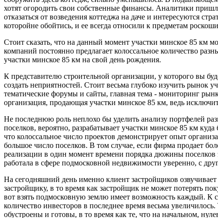
хотят огородить свои собственные финансы. Аналитики пришли
отказаться от возведения коттеджа на даче и интересуются стр
которойне обойтись, и ее всегда относили к предметам роскош
Стоит сказать, что на данный момент участки минское 85 км м
компаний постоянно предлагает колоссальное количество разн
участки минское 85 км на свой день рождения.
К представителю строительной организации, у которого вы буд
создать неприятностей. Стоит весьма глубоко изучить рынок 
тематические форумы и сайты, главная тема - мониторинг рынк
организация, продающая участки минское 85 км, ведь исключит
Не последнюю роль неплохо бы уделить анализу портфелей ра
поселков, вероятно, разрабатывает участки минское 85 км куда
что колоссальное число проектов демонстрирует опыт организа
большое число поселков. В том случае, если фирма продает бо
реализации в один момент времени порядка дюжины поселков эк
работала в сфере подмосковной недвижимости уверенно, с друго
На сегодняшний день именно клиент застройщиков озвучивает п
застройщику, в то время как застройщик не может потерять по
вот взять подмосковную землю имеет возможность каждый. К с
количество инвесторов в последнее время весьма увеличилось
обустроены и готовы, в то время как те, что на начальном, н