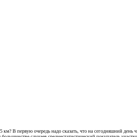
 км? В первую очередь надо сказать, что на сегодняшний день ч
большинстве случаев среднестатистический покупатель участков