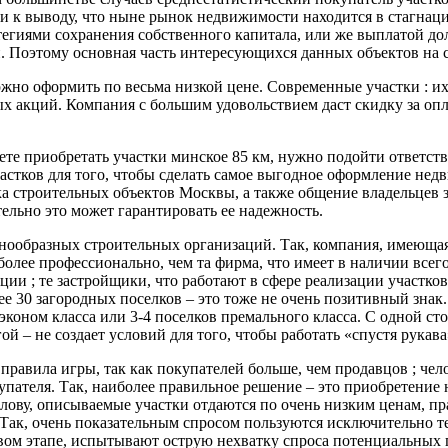
 к выводу, что ныне рынок недвижимости находится в стагнаци
атегиями сохранения собственного капитала, или же выплатой до
и. Поэтому основная часть интересующихся данных объектов на с
ожно оформить по весьма низкой цене. Современные участки : и
ых акций. Компания с большим удовольствием даст скидку за оп
ете приобретать участки минское 85 км, нужно подойти ответст
участков для того, чтобы сделать самое выгодное оформление н
а строительных объектов Москвы, а также общение владельцев з
ельно это может гарантировать ее надежность.
знообразных строительных организаций. Так, компания, имеюща
 более профессионально, чем та фирма, что имеет в наличии всег
ции ; те застройщики, что работают в сфере реализации участко
лее 30 загородных поселков – это тоже не очень позитивный зна
оном класса или 3-4 поселков премального класса. С одной сто
й – не создает условий для того, чтобы работать «спустя рукава
равила игры, так как покупателей больше, чем продавцов ; чело
купателя. Так, наиболее правильное решение – это приобретени
лову, описываемые участки отдаются по очень низким ценам, пр
. Так, очень показательным спросом пользуются исключительно 
улевом этапе, испытывают острую нехватку спроса потенциальных