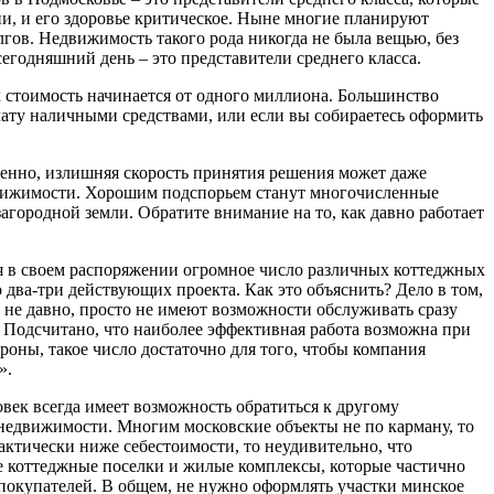
и, и его здоровье критическое. Ныне многие планируют
лгов. Недвижимость такого рода никогда не была вещью, без
егодняшний день – это представители среднего класса.
х стоимость начинается от одного миллиона. Большинство
лату наличными средствами, или если вы собираетесь оформить
венно, излишняя скорость принятия решения может даже
едвижимости. Хорошим подспорьем станут многочисленные
агородной земли. Обратите внимание на то, как давно работает
я в своем распоряжении огромное число различных коттеджных
о два-три действующих проекта. Как это объяснить? Дело в том,
в не давно, просто не имеют возможности обслуживать сразу
к. Подсчитано, что наиболее эффективная работа возможна при
роны, такое число достаточно для того, чтобы компания
».
век всегда имеет возможность обратиться к другому
е недвижимости. Многим московские объекты не по карману, то
актически ниже себестоимости, то неудивительно, что
те коттеджные поселки и жилые комплексы, которые частично
 покупателей. В общем, не нужно оформлять участки минское