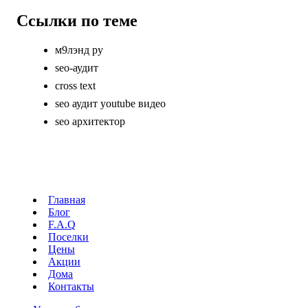
Ссылки по теме
м9лэнд ру
seo-аудит
cross text
seo аудит youtube видео
seo архитектор
Главная
Блог
F.A.Q
Поселки
Цены
Акции
Дома
Контакты