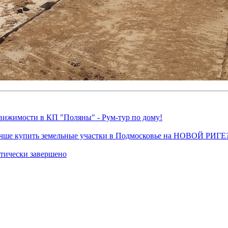
движимости в КП "Поляны" - Рум-тур по дому!
учше купить земельные участки в Подмосковье на НОВОЙ РИГЕ
ктически завершено