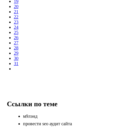
19
20
21
22
23
24
25
26
27
28
29
30
31
Ссылки по теме
м9лэнд
провести seo аудит сайта