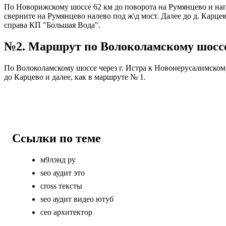
По Новорижскому шоссе 62 км до поворота на Румянцево и нап
сверните на Румянцево налево под ж\д мост. Далее до д. Карцев
справа КП "Большая Вода".
№2. Маршрут по Волоколамскому шосс
По Волоколамскому шоссе через г. Истра к Новоиерусалимскому
до Карцево и далее, как в маршруте № 1.
Ссылки по теме
м9лэнд ру
seo аудит это
cross тексты
seo аудит видео ютуб
сео архитектор